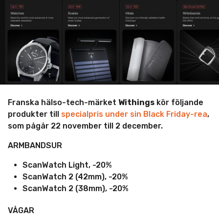
m
i
n
Franska hälso-tech-märket
Withings
kör följande
produkter till
specialpris under sin Black Friday-rea
,
som pågår 22 november till 2 december.
ARMBANDSUR
ScanWatch Light, -20%
ScanWatch 2 (42mm), -20%
ScanWatch 2 (38mm), -20%
VÅGAR