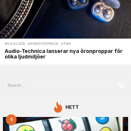
BILD & LJUD
#AUDIOTECHNICA
,
#TWS
Audio-Technica lanserar nya öronproppar för
olika ljudmiljöer
S
e
a
r
c
HETT
h
f
1
o
r