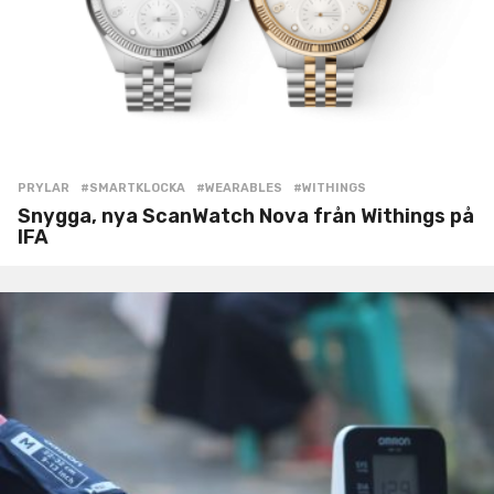
PRYLAR
#SMARTKLOCKA
,
#WEARABLES
,
#WITHINGS
Snygga, nya ScanWatch Nova från Withings på
IFA