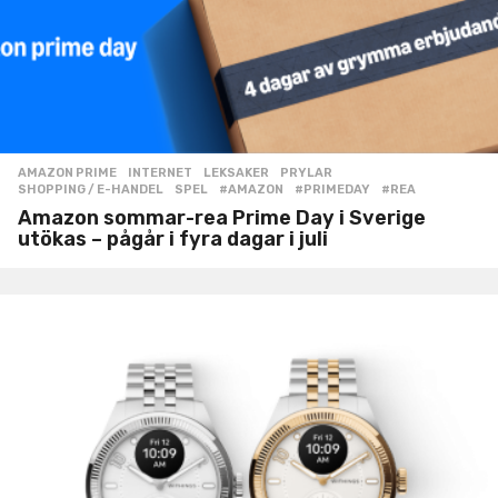
AMAZON PRIME
,
INTERNET
,
LEKSAKER
,
PRYLAR
,
SHOPPING / E-HANDEL
,
SPEL
#AMAZON
,
#PRIMEDAY
,
#REA
Amazon sommar-rea Prime Day i Sverige
utökas – pågår i fyra dagar i juli