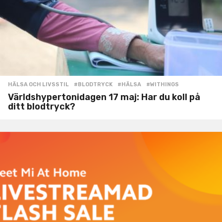
HÄLSA OCH LIVSSTIL
#BLODTRYCK
,
#HÄLSA
,
#WITHINGS
Världshypertonidagen 17 maj: Har du koll på
ditt blodtryck?