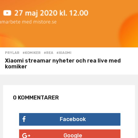
PRYLAR
#KOMIKER
,
#REA
,
#XIAOMI
Xiaomi streamar nyheter och rea live med
komiker
0 KOMMENTARER
Facebook
Google