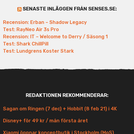
SENASTE INLÄGGEN FRÅN SENSES.SE:
Recension: Erban – Shadow Legacy
Test: RayNeo Air 3s Pro
Recension: IT – Welcome to Derry / Säsong 1
Test: Shark ChillPill
Test: Lundgrens Koster Stark
REDAKTIONEN REKOMMENDERAR:
Sagan om Ringen (7 dec) + Hobbit (8 feb 21) i 4K
Disney+ för 49 kr / mån första året
Xiaomi öppnar konceptbutik i Stockholm (MoS)