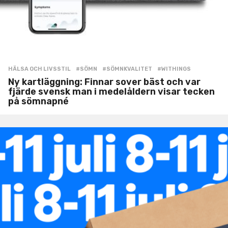
HÄLSA OCH LIVSSTIL
#SÖMN
,
#SÖMNKVALITET
,
#WITHINGS
Ny kartläggning: Finnar sover bäst och var
fjärde svensk man i medelåldern visar tecken
på sömnapné