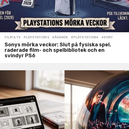
FILM & TV
,
PLAYSTATION 5
#ÄGANDE
,
#PLAYSTATION6
,
#SONY
Sonys mörka veckor: Slut på fysiska spel,
raderade film- och spelbibliotek och en
svindyr PS6