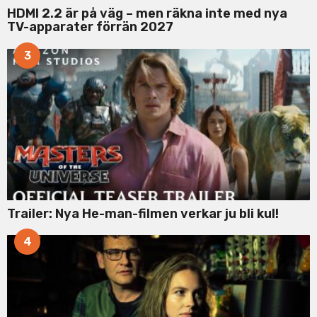
HDMI 2.2 är på väg – men räkna inte med nya
TV-apparater förrän 2027
3
Trailer: Nya He-man-filmen verkar ju bli kul!
4