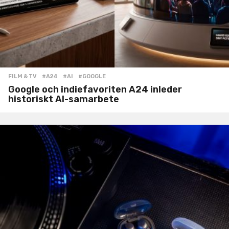
FILM & TV
#A24
,
#AI
,
#GOOGLE
Google och indiefavoriten A24 inleder
historiskt AI-samarbete