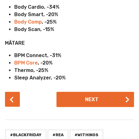
Body Cardio, -34%
Body Smart, -20%
Body Comp
, -25%
Body Scan, -15%
MÄTARE
BPM Connect, -31%
BPM Core
, -20%
Thermo, -25%
Sleep Analyzer, -20%
P
NEXT
o
s
t
P
,
,
a
#BLACKFRIDAY
#REA
#WITHINGS