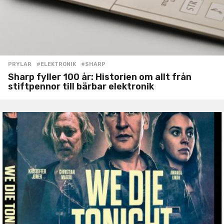
PRYLAR
#ELEKTRONIK
,
#SHARP
Sharp fyller 100 år: Historien om allt från
stiftpennor till bärbar elektronik