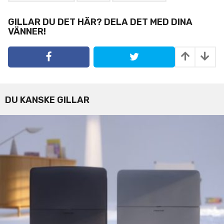
g
i
GILLAR DU DET HÄR? DELA DET MED DINA
VÄNNER!
n
a
t
i
o
n
DU KANSKE GILLAR