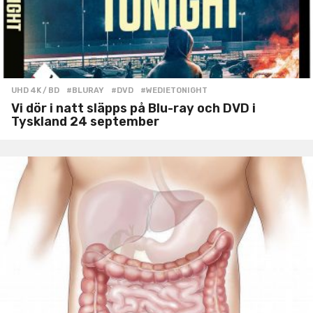
UHD 4K / BD
#BLURAY
,
#DVD
,
#WEDIETONIGHT
Vi dör i natt släpps på Blu-ray och DVD i
Tyskland 24 september