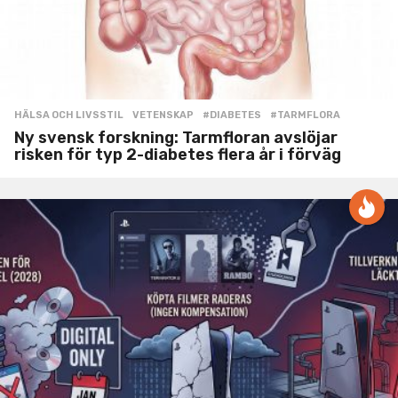
HÄLSA OCH LIVSSTIL
,
VETENSKAP
#DIABETES
,
#TARMFLORA
Ny svensk forskning: Tarmfloran avslöjar
risken för typ 2-diabetes flera år i förväg