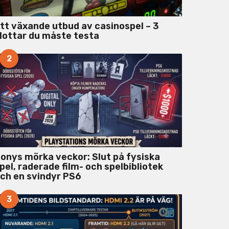
tt växande utbud av casinospel – 3
lottar du måste testa
2
onys mörka veckor: Slut på fysiska
pel, raderade film- och spelbibliotek
ch en svindyr PS6
3