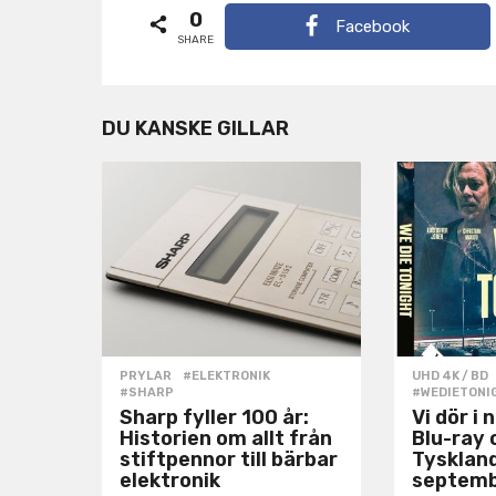
0
a
Facebook
SHARE
g
i
n
DU KANSKE GILLAR
a
t
i
o
n
PRYLAR
#ELEKTRONIK
,
UHD 4K / BD
#SHARP
#WEDIETONI
Sharp fyller 100 år:
Vi dör i 
Historien om allt från
Blu-ray 
stiftpennor till bärbar
Tysklan
elektronik
septem