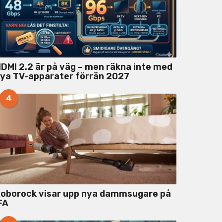
DMI 2.2 är på väg – men räkna inte med
ya TV-apparater förrän 2027
4
oborock visar upp nya dammsugare på
FA