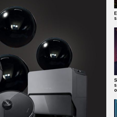
E
s
S
s
o