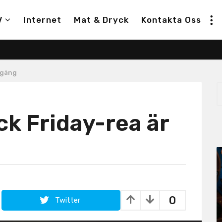
V
Internet
Mat & Dryck
Kontakta Oss
igång
S
e
a
k Friday-rea är
r
c
h
f
o
r
:
0
Twitter