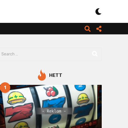
HETT
1