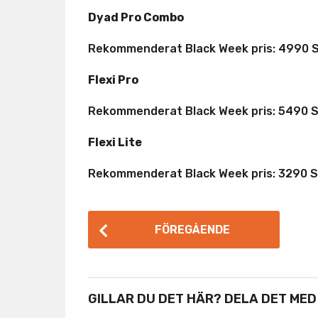
Dyad Pro Combo
Rekommenderat Black Week pris: 4990 
Flexi Pro
Rekommenderat Black Week pris: 5490 
Flexi Lite
Rekommenderat Black Week pris: 3290 
P
FÖREGÅENDE
o
s
t
GILLAR DU DET HÄR? DELA DET MED
P