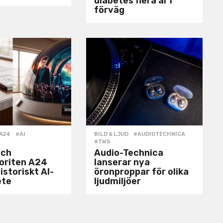
diabetes flera år i
förväg
A24
,
#AI
,
BILD & LJUD
#AUDIOTECHNICA
,
#TWS
och
Audio-Technica
voriten A24
lanserar nya
istoriskt AI-
öronproppar för olika
ete
ljudmiljöer