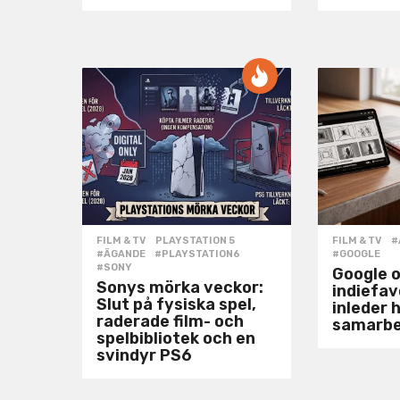
FILM & TV
,
PLAYSTATION 5
FILM & TV
#
#ÄGANDE
,
#PLAYSTATION6
,
#GOOGLE
#SONY
Google 
Sonys mörka veckor:
indiefa
Slut på fysiska spel,
inleder h
raderade film- och
samarb
spelbibliotek och en
svindyr PS6