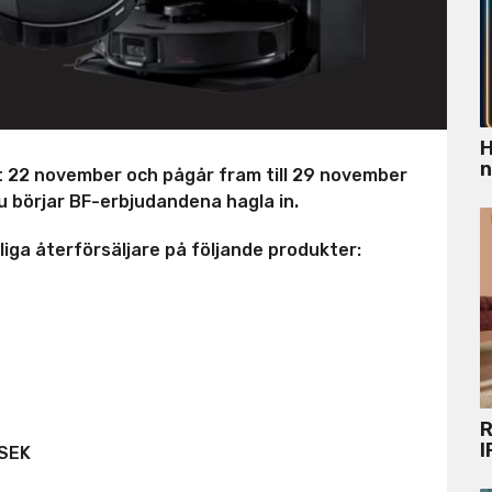
H
n
t 22 november och pågår fram till 29 november
nu börjar BF-erbjudandena hagla in.
iga återförsäljare på följande produkter:
R
I
 SEK