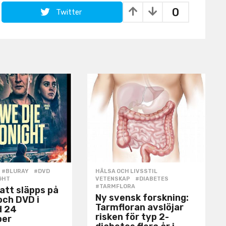
0
Twitter
#BLURAY
,
#DVD
,
HÄLSA OCH LIVSSTIL
,
GHT
VETENSKAP
#DIABETES
,
#TARMFLORA
natt släpps på
Ny svensk forskning:
och DVD i
Tarmfloran avslöjar
d 24
risken för typ 2-
ber