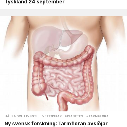
Tyskland 24 september
HÄLSA OCH LIVSSTIL
,
VETENSKAP
#DIABETES
,
#TARMFLORA
Ny svensk forskning: Tarmfloran avslöjar