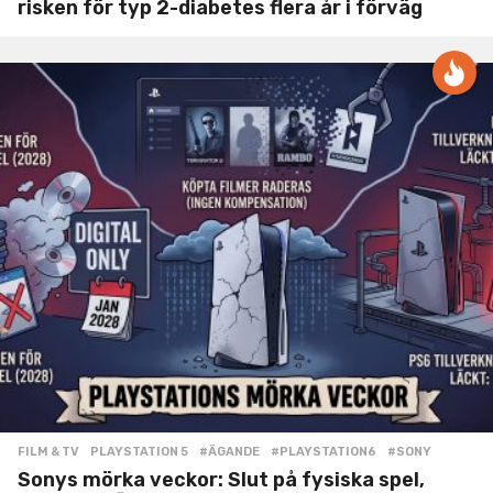
risken för typ 2-diabetes flera år i förväg
FILM & TV
,
PLAYSTATION 5
#ÄGANDE
,
#PLAYSTATION6
,
#SONY
Sonys mörka veckor: Slut på fysiska spel,