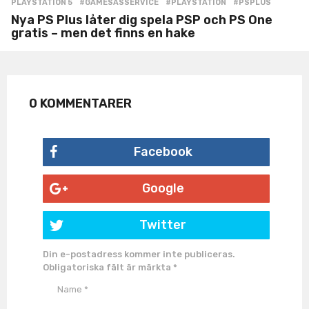
PLAYSTATION 5
#GAMESASSERVICE
,
#PLAYSTATION
,
#PSPLUS
Nya PS Plus låter dig spela PSP och PS One
gratis – men det finns en hake
0 KOMMENTARER
Facebook
Google
Twitter
Din e-postadress kommer inte publiceras.
Obligatoriska fält är märkta
*