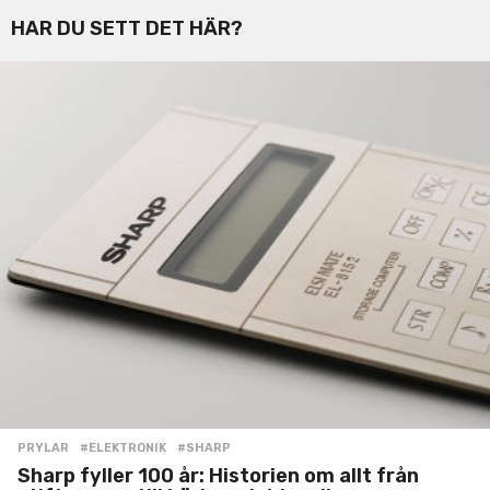
HAR DU SETT DET HÄR?
PRYLAR
#ELEKTRONIK
,
#SHARP
Sharp fyller 100 år: Historien om allt från