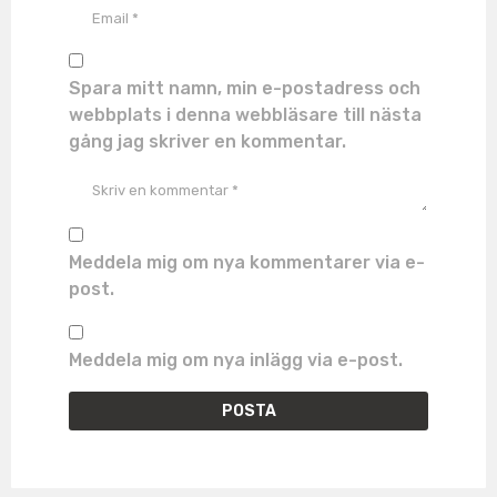
Spara mitt namn, min e-postadress och
webbplats i denna webbläsare till nästa
gång jag skriver en kommentar.
Meddela mig om nya kommentarer via e-
post.
Meddela mig om nya inlägg via e-post.