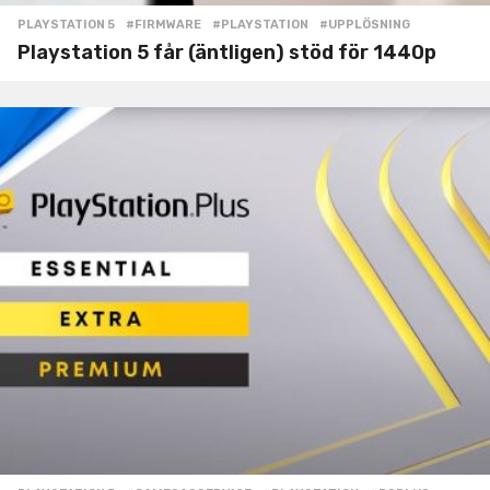
PLAYSTATION 5
#FIRMWARE
,
#PLAYSTATION
,
#UPPLÖSNING
Playstation 5 får (äntligen) stöd för 1440p