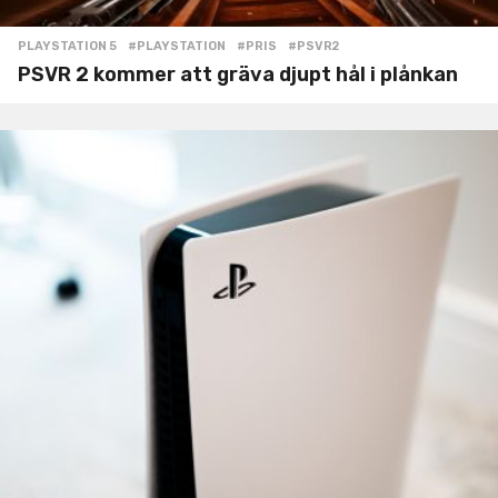
PLAYSTATION 5
#PLAYSTATION
,
#PRIS
,
#PSVR2
PSVR 2 kommer att gräva djupt hål i plånkan