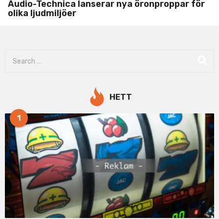
Audio-Technica lanserar nya öronproppar för
olika ljudmiljöer
S
e
a
r
c
HETT
h
f
1
o
r
: