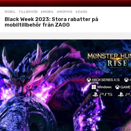
MOBIL
,
TILLBEHÖR
#MOBIL
,
#MOPHIE
,
#ZAGG
Black Week 2023: Stora rabatter på
mobiltillbehör från ZAGG