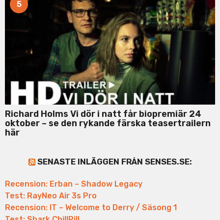
5
Richard Holms Vi dör i natt får biopremiär 24
oktober – se den rykande färska teasertrailern
här
SENASTE INLÄGGEN FRÅN SENSES.SE:
Recension: Erban – Shadow Legacy
Test: RayNeo Air 3s Pro
Recension: IT – Welcome to Derry / Säsong 1
Test: Shark ChillPill