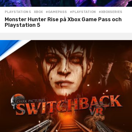
PLAYSTATION 5
,
XBOX
#GAMEPASS
,
#PLAYSTATION
,
#XBOXSERIES
Monster Hunter Rise på Xbox Game Pass och
Playstation 5