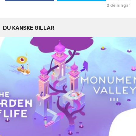
i
2
delningar
o
n
DU KANSKE GILLAR