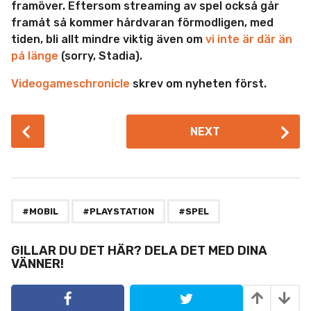
framöver. Eftersom streaming av spel också går
framåt så kommer hårdvaran förmodligen, med
tiden, bli allt mindre viktig även om
vi inte är där än
på länge
(sorry, Stadia).
Videogameschronicle
skrev om nyheten först.
P
NEXT
o
s
t
P
,
,
a
#MOBIL
#PLAYSTATION
#SPEL
g
i
GILLAR DU DET HÄR? DELA DET MED DINA
VÄNNER!
n
a
t