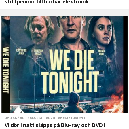
stiftpennor till bärbar elektronik
UHD 4K / BD
#BLURAY
,
#DVD
,
#WEDIETONIGHT
Vi dör i natt släpps på Blu-ray och DVD i