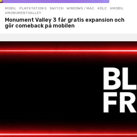
MOBIL
,
PLAYSTATION 5
,
SWITCH
,
WINDOWS / MAC
#DLC
,
#MOBIL
,
#MONUMENTVALLEY
Monument Valley 3 får gratis expansion och
gör comeback på mobilen