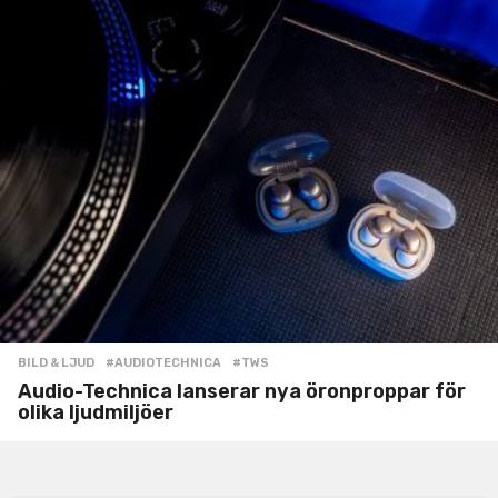
BILD & LJUD
#AUDIOTECHNICA
,
#TWS
Audio-Technica lanserar nya öronproppar för
olika ljudmiljöer