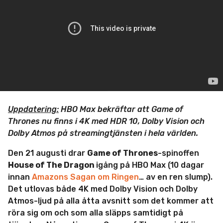
m
i
n
Uppdatering:
HBO Max bekräftar att Game of
Thrones nu finns i 4K med HDR 10, Dolby Vision och
Dolby Atmos på streamingtjänsten i hela världen.
Den 21 augusti drar
Game of Thrones
-spinoffen
House of The Dragon
igång på HBO Max (10 dagar
innan
Amazons Sagan om Ringen
… av en ren slump).
Det utlovas både 4K med Dolby Vision och Dolby
Atmos-ljud på alla åtta avsnitt som det kommer att
röra sig om och som alla släpps samtidigt på