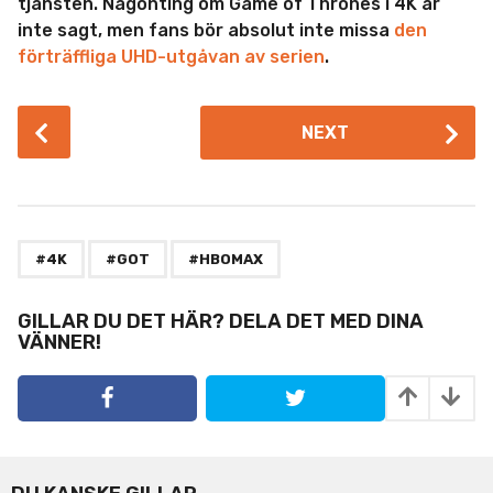
tjänsten. Någonting om Game of Thrones i 4K är
inte sagt, men fans bör absolut inte missa
den
förträffliga UHD-utgåvan av serien
.
P
NEXT
o
s
t
P
,
,
a
#4K
#GOT
#HBOMAX
g
i
GILLAR DU DET HÄR? DELA DET MED DINA
VÄNNER!
n
a
t
i
o
n