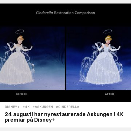
DISNEY+
#4K
,
#ASKUNGEN
,
#CINDERELLA
24 augusti har nyrestaurerade Askungen i 4K
premiär på Disney+