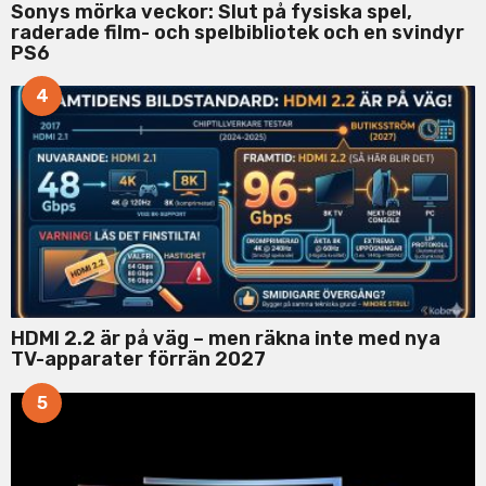
Sonys mörka veckor: Slut på fysiska spel,
raderade film- och spelbibliotek och en svindyr
PS6
4
HDMI 2.2 är på väg – men räkna inte med nya
TV-apparater förrän 2027
5