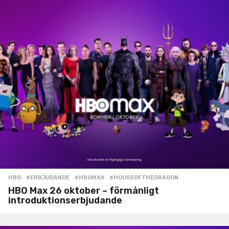
HBO
#ERBJUDANDE
,
#HBOMAX
,
#HOUSEOFTHEDRAGON
HBO Max 26 oktober – förmånligt
introduktionserbjudande