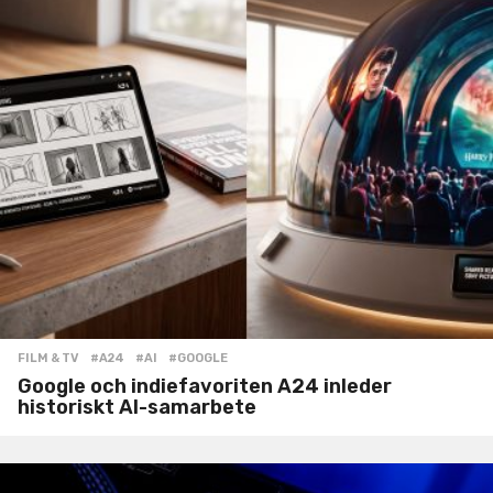
FILM & TV
#A24
,
#AI
,
#GOOGLE
Google och indiefavoriten A24 inleder
historiskt AI-samarbete