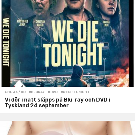
UHD 4K / BD
#BLURAY
,
#DVD
,
#WEDIETONIGHT
Vi dör i natt släpps på Blu-ray och DVD i
Tyskland 24 september