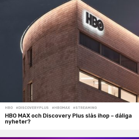
HBO
#DISCOVERYPLUS
,
#HBOMAX
,
#STREAMING
HBO MAX och Discovery Plus slås ihop – dåliga
nyheter?