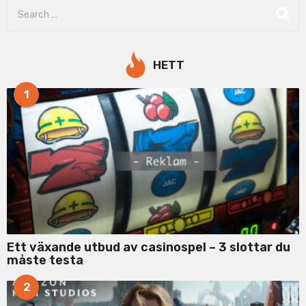
S
e
a
r
c
HETT
h
f
1
o
r
:
Ett växande utbud av casinospel – 3 slottar du
måste testa
2