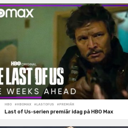
HBO
#HBOMAX
,
#LASTOFUS
,
#PREMIÄR
Last of Us-serien premiär idag på HBO Max