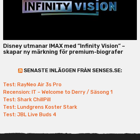
Disney utmanar IMAX med ”Infinity Vision” –
skapar ny märkning för premium-biografer
SENASTE INLÄGGEN FRÅN SENSES.SE:
Test: RayNeo Air 3s Pro
Recension: IT – Welcome to Derry / Säsong 1
Test: Shark ChillPill
Test: Lundgrens Koster Stark
Test: JBL Live Buds 4