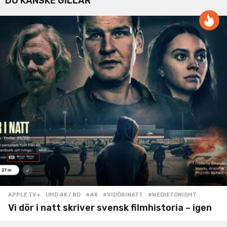
DU KANSKE GILLAR
APPLE TV+
,
UHD 4K / BD
#4K
,
#VIDÖRINATT
,
#WEDIETONIGHT
Vi dör i natt skriver svensk filmhistoria – igen