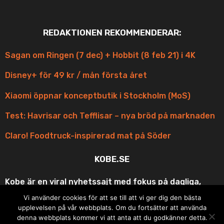
REDAKTIONEN REKOMMENDERAR:
Sagan om Ringen (7 dec) + Hobbit (8 feb 21) i 4K
Disney+ för 49 kr / mån första året
Xiaomi öppnar konceptbutik i Stockholm (MoS)
Test: Havrisar och Tefflisar – nya bröd på marknaden
Claro! Foodtruck-inspirerad mat på Söder
KOBE.SE
Kobe är en viral nyhetssajt med fokus på dagliga,
korta och scroll-vänliga uppdateringar med fina
Vi använder cookies för att se till att vi ger dig den bästa
bilder och roliga videos ur underhållningen och
upplevelsen på vår webbplats. Om du fortsätter att använda
matens underbara värld. Din bästa vän på resan eller
denna webbplats kommer vi att anta att du godkänner detta.