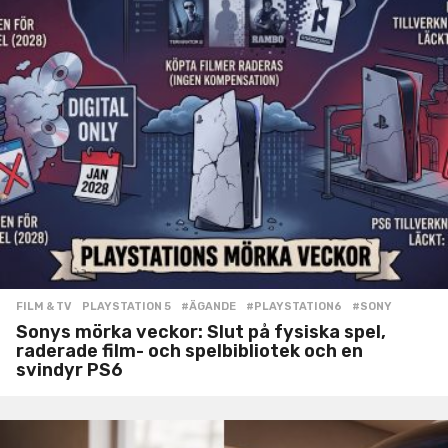
FILM & TV
,
PLAYSTATION 5
#ÄGANDE
,
#PLAYSTATION6
,
#SONY
Sonys mörka veckor: Slut på fysiska spel,
raderade film- och spelbibliotek och en
svindyr PS6