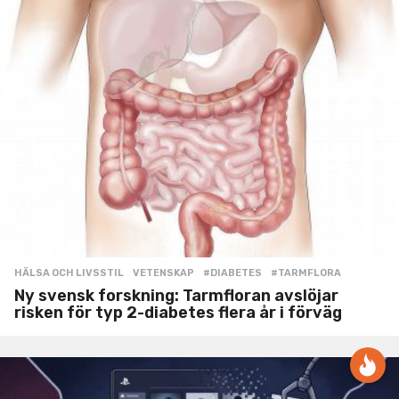
HÄLSA OCH LIVSSTIL
,
VETENSKAP
#DIABETES
,
#TARMFLORA
Ny svensk forskning: Tarmfloran avslöjar
risken för typ 2-diabetes flera år i förväg