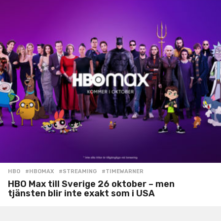
HBO
#HBOMAX
,
#STREAMING
,
#TIMEWARNER
HBO Max till Sverige 26 oktober – men
tjänsten blir inte exakt som i USA