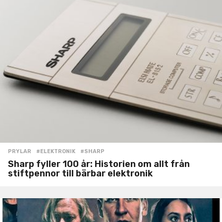
PRYLAR
#ELEKTRONIK
,
#SHARP
Sharp fyller 100 år: Historien om allt från
stiftpennor till bärbar elektronik